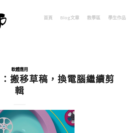
首頁
Blog文章
教學區
學生作品
軟體應用
」：搬移草稿，換電腦繼續剪
輯