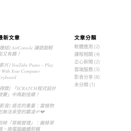
最新文章
文章分類
軟體應用
(2)
[連結] AirConsole 讓遊戲輕
鬆又有趣！
課程相關
(4)
正心新聞
(2)
影片] YouTube Piano – Play
雲端服務
(3)
t With Your Computer
影音分享
(8)
eyboard
未分類
(1)
[得獎] 「SCRATCH程式設計
競賽」中再創佳績！
[影音] 語言的重量：當植物
也無法承受的霸凌🌱💔
剪映「草稿管理」：搬移草
稿，換電腦繼續剪輯