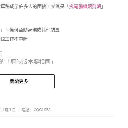
輯草稿成了許多人的困擾，尤其是「
換電腦繼續剪輯
」
稿」、備份至隨身碟或其他裝置
剪輯工作不中斷
0
的「剪映版本要相同」
閱讀更多
/
 11 月 3 日
通過：
COOLSEA