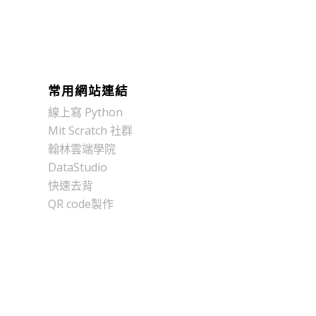
常用網站連結
線上寫 Python
Mit Scratch 社群
翰林雲端學院
DataStudio
快速去背
QR code製作