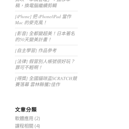
稿，換電腦繼續剪輯
[iPhone] 把 iPhone/iPad 當作
Mac 的麥克風！
[影音] 全都變超美！日本著名
的50天變美計畫！
[自主學習] 作品參考
[法律] 假冒別人帳號很好玩？
罪可不輕啊！
[得獎] 全國貓咪盃SCRATCH競
賽落幕 雲林縣獲2佳作
文章分類
軟體應用
(2)
課程相關
(4)