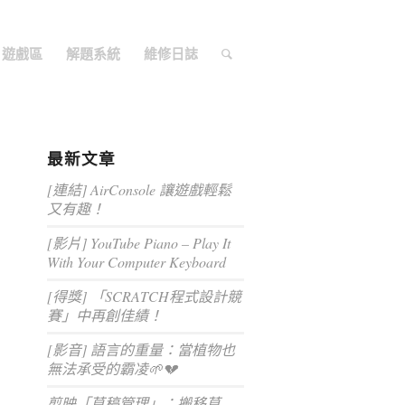
遊戲區
解題系統
維修日誌
最新文章
[連結] AirConsole 讓遊戲輕鬆
又有趣！
[影片] YouTube Piano – Play It
With Your Computer Keyboard
[得獎] 「SCRATCH程式設計競
賽」中再創佳績！
[影音] 語言的重量：當植物也
無法承受的霸凌🌱💔
剪映「草稿管理」：搬移草