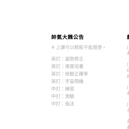
帥氣大魏公告
# 上課可以輕鬆不能隨便。
英打：姿勢修正
[
英打：速度培養
I
英打：檢驗正確率
K
英打：宇宙飛機
中打：練習
中打：測驗
中打：指法