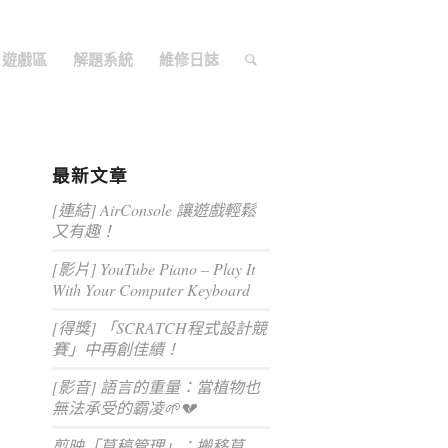
遊戲區
解題系統
維修日誌
最新文章
[連結] AirConsole 讓遊戲輕鬆
又有趣！
[影片] YouTube Piano – Play It
With Your Computer Keyboard
[得獎] 「SCRATCH程式設計競
賽」中再創佳績！
[影音] 語言的重量：當植物也
無法承受的霸凌🌱💔
剪映「草稿管理」：搬移草