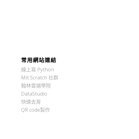
常用網站連結
線上寫 Python
Mit Scratch 社群
翰林雲端學院
DataStudio
快速去背
QR code製作