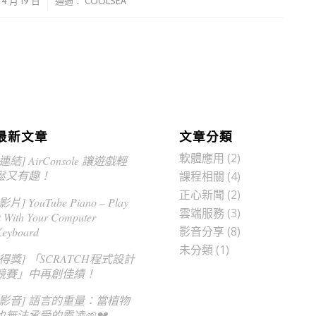
/
 4 月 19 日
通過：
COOLSEA
最新文章
文章分類
軟體應用
(2)
[連結] AirConsole 讓遊戲輕
鬆又有趣！
課程相關
(4)
正心新聞
(2)
影片] YouTube Piano – Play
雲端服務
(3)
t With Your Computer
影音分享
(8)
eyboard
未分類
(1)
[得獎] 「SCRATCH程式設計
競賽」中再創佳績！
[影音] 語言的重量：當植物
也無法承受的霸凌🌱💔