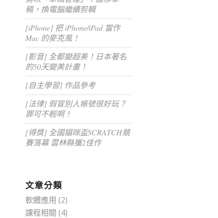
稿，換電腦繼續剪輯
[iPhone] 把 iPhone/iPad 當作
Mac 的麥克風！
[影音] 全都變超美！日本著名
的50天變美計畫！
[自主學習] 作品參考
[法律] 假冒別人帳號很好玩？
罪可不輕啊！
[得獎] 全國貓咪盃SCRATCH競
賽落幕 雲林縣獲2佳作
文章分類
軟體應用
(2)
課程相關
(4)