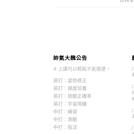
2024 年
帥氣大魏公告
# 上課可以輕鬆不能隨便。
英打：姿勢修正
[
英打：速度培養
I
英打：檢驗正確率
K
英打：宇宙飛機
中打：練習
中打：測驗
中打：指法