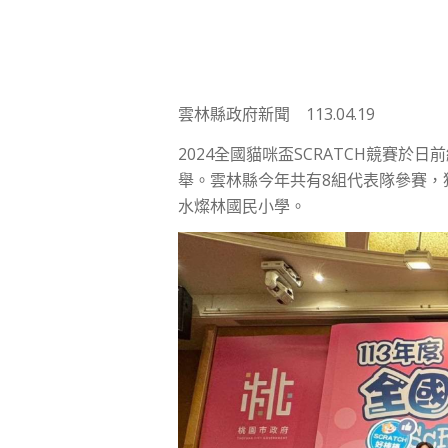
雲林縣政府新聞 113.04.19
2024全國貓咪盃SCRATCH競賽於日
舉。雲林縣今年共有8組代表隊參賽，
水燦林國民小學。