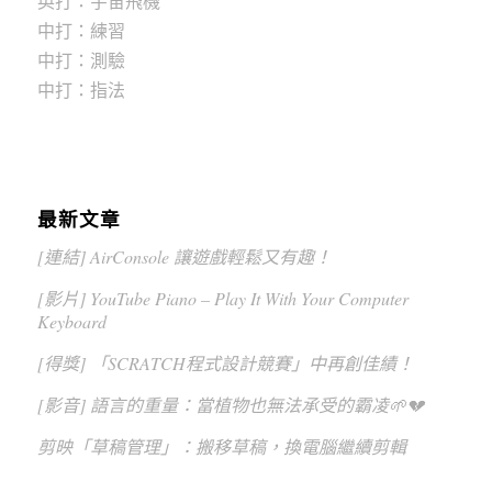
英打：宇宙飛機
中打：練習
中打：測驗
中打：指法
最新文章
[連結] AirConsole 讓遊戲輕鬆又有趣！
[影片] YouTube Piano – Play It With Your Computer
Keyboard
[得獎] 「SCRATCH程式設計競賽」中再創佳績！
[影音] 語言的重量：當植物也無法承受的霸凌🌱💔
剪映「草稿管理」：搬移草稿，換電腦繼續剪輯