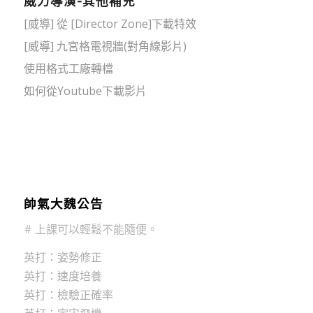
威力導演-其他補充
[威導] 從 [Director Zone]下載特效
[威導] 九宮格電視牆(對角線影片)
使用格式工廠轉檔
如何從Youtube下載影片
帥氣大魏公告
# 上課可以輕鬆不能隨便。
英打：姿勢修正
英打：速度培養
英打：檢驗正確率